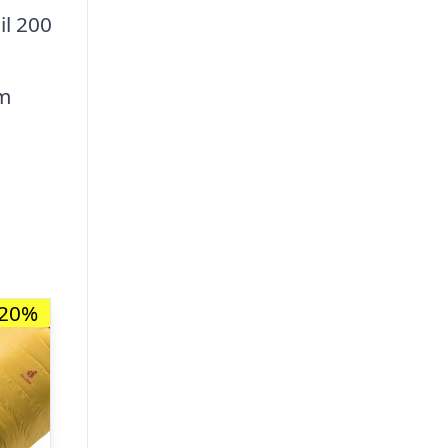
il 200
em
-20%