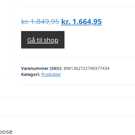
Den
Den
kr.
1.849,95
kr.
1.664,95
oprindelige
aktuelle
pris
pris
Gå til shop
var:
er:
kr. 1.849,95.
kr. 1.664,
Varenummer (SKU):
8961362722740377434
Kategori:
Produkter
pose