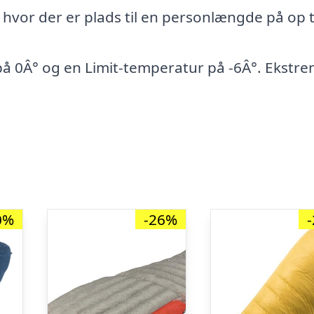
 hvor der er plads til en personlængde på op t
 0Â° og en Limit-temperatur på -6Â°. Ekstr
0%
-26%