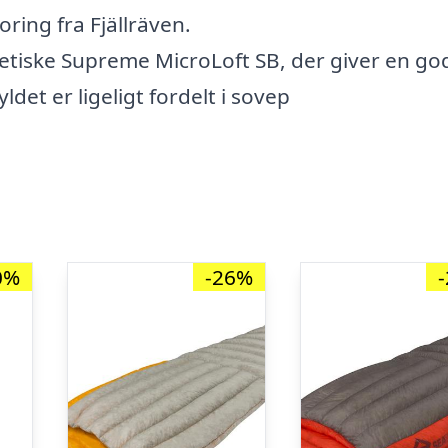
ing fra Fjällräven.
etiske Supreme MicroLoft SB, der giver en go
det er ligeligt fordelt i sovep
0%
-26%