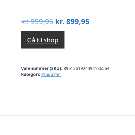
Den
Den
kr.
999,95
kr.
899,95
oprindelige
aktuelle
pris
pris
Gå til shop
var:
er:
kr. 999,95.
kr. 899,95.
Varenummer (SKU):
8961361924394186564
Kategori:
Produkter