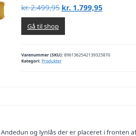
Den
Den
kr.
2.499,95
kr.
1.799,95
oprindelige
aktuelle
pris
pris
Gå til shop
var:
er:
kr. 2.499,95.
kr. 1.799,
Varenummer (SKU):
8961362542139325870
Kategori:
Produkter
ndedun og lynlås der er placeret i fronten a