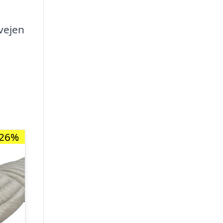
vejen
-26%