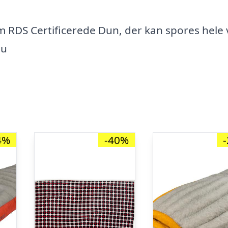
 RDS Certificerede Dun, der kan spores hele 
mu
4%
-40%