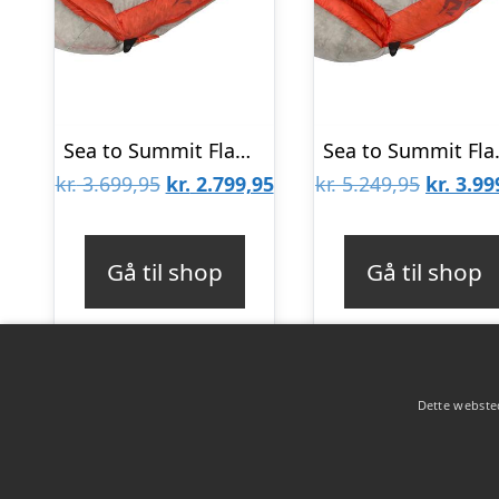
Sea to Summit Flame Fm1, Light Grey / Red
Sea to S
Den
Den
Den
kr.
3.699,95
kr.
2.799,95
kr.
5.249,95
kr.
3.99
oprindelige
aktuelle
oprinde
pris
pris
pris
Gå til shop
Gå til shop
var:
er:
var:
kr. 3.699,95.
kr. 2.799,95.
kr. 5.24
Dette websted
Copyright 2026 - Pilanto Aps